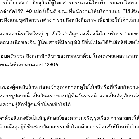
ที่เงียบสงบ" ปัจจุบันมีตู้โดยสารประเภทนี้ให้บริการบนรถไฟความ
ำกัดไว้ที่ 40 เปอร์เซ็นต์ ขณะที่พนักงานให้บริการแบบ "ไร้เส
เดียวทิ้งและชุดกิจกรรมต่าง ๆ รวมถึงหนังสือภาพ เพื่อช่วยให้เด็ก
ละสถานีรถไฟใหญ่ ๆ หัวใจสำคัญของเรื่องนี้คือ บริการ "ผมขาว" ซึ
นเหนือของจีน ผู้โดยสารที่มีอายุ 80 ปีขึ้นไปจะได้รับสิทธิพิเศษใ
ับครอบครัว รวมถึงสมาชิกสี่ขาของพวกเขาด้วย ในมณฑลเหอหนานทาง
รงขนส่งพิเศษผ่านแอป 12306
องผู้คนนับล้าน ก่อนเข้าสู่เทศกาลฤดูใบไม้ผลิหรือที่เรียกกันว่าเท
ยรูปแบบนี้ เป็นวันแรกของปฏิทินจันทรคติ และเป็นสัญลักษณ์ขอ
ความรู้สึกที่ผู้คนทั่วโลกเข้าใจได้
ด้วยสีแดงซึ่งเป็นสัญลักษณ์ของความเจริญรุ่งเรือง การอวยพร
นดึงดูดผู้ที่ชื่นชอบวัฒนธรรมทั่วโลกด้วยการต้อนรับปีใหม่ที่เป็