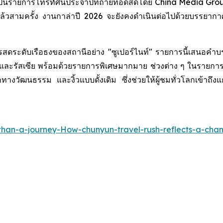
งเป็นรายการโทรทัศน์ประจำปีที่ถ่ายทอดสดโดย China Media Gro
วสามครั้ง งานกาล่าปี 2026 จะยังคงดำเนินต่อไปด้วยบรรยากาศแห่
รสดระดับเรือธงของสถานีอย่าง "ซูเปอร์ไนท์" รายการนี้เสนอค
 และรัสเซีย พร้อมด้วยรายการพิเศษมากมาย ช่วงต่าง ๆ ในรายการ
างวัฒนธรรม และงิ้วแบบดั้งเดิม ซึ่งช่วยให้ผู้ชมทั่วโลกเข้าถึง
han-a-journey-How-chunyun-travel-rush-reflects-a-cha