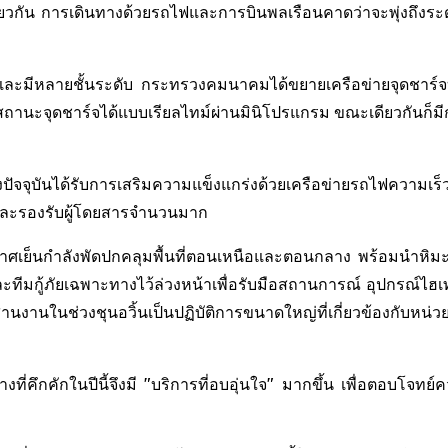
ยวกัน การเดินทางด้วยรถไฟและการบินพลเรือนคาดว่าจะพุ่งถึงระดั
บซ้อนและมีหลายชั้นระดับ กระทรวงคมนาคมได้ขยายเครือข่ายจุดชา
ถานะจุดชาร์จได้แบบเรียลไทม์ผ่านมินิโปรแกรม ขณะเดียวกันก็มีกา
จจุบันได้รับการเสริมความแข็งแกร่งด้วยเครือข่ายรถไฟความเร็
นและรองรับผู้โดยสารจำนวนมาก
กาศเย็นกำลังพัดปกคลุมพื้นที่ตอนเหนือและตอนกลาง พร้อมนำหิมะ
ละทีมกู้ภัยเฉพาะทางไว้ล่วงหน้าเพื่อรับมือสถานการณ์ อุปกรณ์ไ
สานงานในช่วงชุนอวิ้นเป็นปฏิบัติการขนาดใหญ่ที่เกี่ยวข้องกับหน่ว
ี่คึกคักในปีนี้จึงมี "บริการที่อบอุ่นใจ" มากขึ้น เพื่อตอบโจท