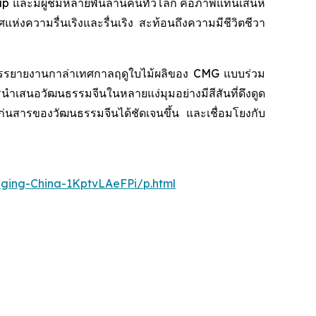
up และมีผู้ชมหลายพันล้านคนทั่วโลก คือภาพแทนเสน่ห์
งความรื่นเริงและรื่นเริง สะท้อนถึงความมีชีวิตชีวา
ำบรรยายงานกาล่าเทศกาลฤดูใบไม้ผลิของ CMG แบบร่วม
นำเสนอวัฒนธรรมจีนในหลายแง่มุมอย่างมีสีสันที่ดึงดูด
แก่นสารของวัฒนธรรมจีนได้ชัดเจนขึ้น และเชื่อมโยงกับ
nging-China-1KptvLAeFPi/p.html