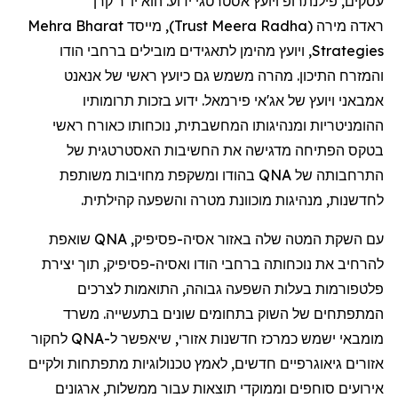
עסקים, פילנתרופ ויועץ אסטרטגי ידוע. הוא יו"ר קרן
Mehra
Bharat
, מייסד
)
Trust
Meera
Radha
(
מירה
ראדה
, ויועץ מהימן לתאגידים מובילים ברחבי הודו
Strategies
והמזרח התיכון. מהרה משמש גם כיועץ ראשי של
אנאנט
אמבאני
ויועץ של
אג'אי
פירמאל
. ידוע בזכות תרומותיו
ההומניטריות ומנהיגותו המחשבתית, נוכחותו כאורח ראשי
בטקס הפתיחה מדגישה את החשיבות האסטרטגית של
בהודו ומשקפת מחויבות משותפת
QNA
התרחבותה של
לחדשנות, מנהיגות מוכוונת מטרה והשפעה קהילתית.
שואפת
QNA
,
פסיפיק
עם השקת המטה שלה באזור אסיה-
להרחיב את נוכחותה ברחבי הודו ואסיה-
פסיפיק
, תוך יצירת
פלטפורמות בעלות השפעה גבוהה, התואמות לצרכים
המתפתחים של השוק בתחומים שונים בתעשייה. משרד
לחקור
QNA
ישמש כמרכז חדשנות אזורי, שיאפשר ל-
מומבאי
אזורים גיאוגרפיים חדשים, לאמץ טכנולוגיות מתפתחות ולקיים
אירועים סוחפים וממוקדי תוצאות עבור ממשלות, ארגונים