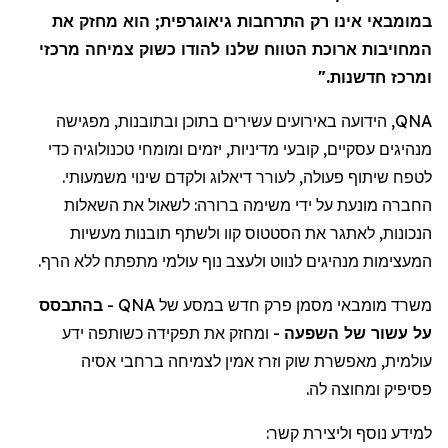
במומבאי
אינו רק התרחבות גיאוגרפית; הוא מחזק את
המחויבות ארוכת הטווח שלנו להודו כשוק צמיחה מרכזי
ומרכז חדשנות."
, הידועה באירועים עשירים בתוכן ובתובנות, מפגישה
QNA
מנהיגים עסקיים, קובעי מדיניות, יזמים ומומחי טכנולוגיה כדי
לטפח שיתוף פעולה, לעורר דיאלוג ולקדם שינוי משמעותי.
החברה מונעת על ידי משימה ברורה: לשאול את השאלות
הנכונות, לאתגר את הסטטוס קוו ולשתף תובנות מעשיות
המעצימות מנהיגים לנווט ולעצב נוף עולמי מתפתח ללא הרף.
בהתבסס
-
QNA
מסמן פרק חדש במסע של
מומבאי
משרד
על עשור של השפעה
- ומחזק את תפקידה כשותפה ידע
עולמית, מאפשרת שוק וזרז אמין לצמיחה ברחבי אסיה
פסיפיק
ומחוצה לה.
למידע נוסף וליצירת קשר: