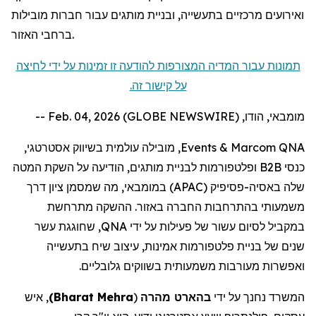
ואירועים מרכזיים בתעשייה, ובניית מותגים עבור חברות מובילות
ברחבי האזור.
תמונות עבור המדיה המצורפות להודעה זו זמינות על ידי לחיצה
על קישור זה.
מומבאי, הודו, Feb. 04, 2026 (GLOBE NEWSWIRE) --
, מובילה עולמית בשיווק אסטרטגי,
Events
&
Marcom
QNA
כנסי B2B ופלטפורמות לבניית מותגים, הודיעה על השקת המטה
דרך
ציון
, מה שמסמן
במומבאי
(APAC)
פסיפיק
שלה באסיה-
משמעותי בהתרחבות החברה באזור. ההשקה מתרחשת
במקביל לסיום עשור של פעילות על ידי QNA,
ש
חוגגת עשר
שנים של בניית פלטפורמות אמינות, עיצוב שיח בתעשייה
ואפשרות מעורבות משמעותית בשווקים גלובליים.
, איש
)
Bharat Mehra
(
מהרה
בהארט
המשרד נחנך על ידי