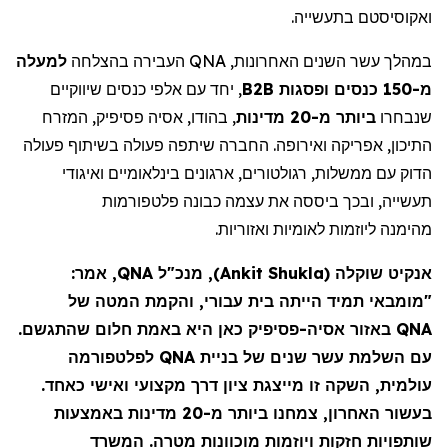
ואקוסיסטם
בתעשייה.
למעלה
העבירה בהצלחה
QNA
במהלך עשר השנים האחרונות,
, יחד עם אלפי כנסים שיווקיים
B2B
מ-150 כנסים ופסגות
שנבחרו
ביותר מ-20 מדינות
, בהודו, אסיה
פסיפיק
, המזרח
התיכון, אפריקה ואירופה. החברה שיתפה פעולה בשיתוף פעולה
הדוק עם ממשלות, רגולטורים, ארגונים בינלאומיים ואיגודי
תעשייה, ובכך ביססה את עצמה כבונה פלטפורמות
מהימנה
ליוזמות לאומיות ואזוריות.
, מנכ"ל QNA, אמר:
)
Ankit Shukla
(
שוקלה
אנקיט
תמיד הייתה בית עבורי, והקמת המטה של
מומבאי
"
כאן היא באמת חלום שהתגשם.
פסיפיק
באזור אסיה-
QNA
לפלטפורמה
QNA
עם השלמת עשר שנים של בניית
עולמית, השקה זו מייצגת
ציון
דרך מקצועי ואישי כאחד.
בעשור האחרון, צמחנו ביותר מ-20 מדינות באמצעות
שותפויות חזקות ויוזמות מוכוונות מטרה. המשרד